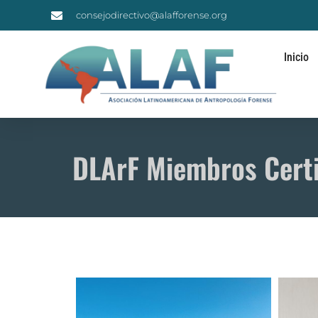
consejodirectivo@alafforense.org
Inicio
DLArF Miembros Certi