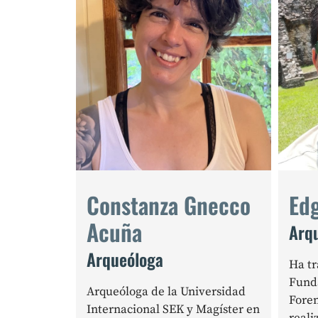
Constanza Gnecco
Edg
Acuña
Arq
Arqueóloga
Ha tr
Fund
Arqueóloga de la Universidad
Fore
Internacional SEK y Magíster en
reali