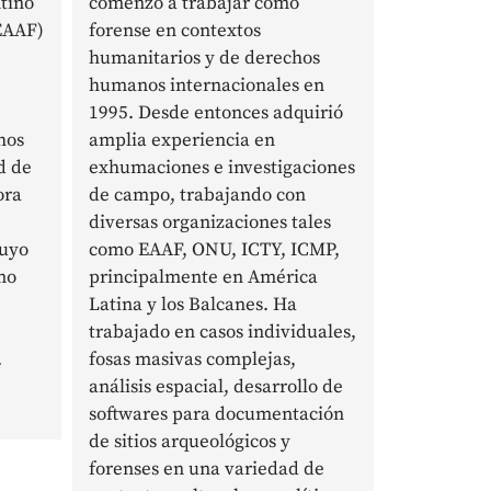
tino
comenzó a trabajar como
EAAF)
forense en contextos
humanitarios y de derechos
humanos internacionales en
1995. Desde entonces adquirió
hos
amplia experiencia en
d de
exhumaciones e investigaciones
ora
de campo, trabajando con
diversas organizaciones tales
Cuyo
como EAAF, ONU, ICTY, ICMP,
mo
principalmente en América
Latina y los Balcanes. Ha
trabajado en casos individuales,
.
fosas masivas complejas,
análisis espacial, desarrollo de
softwares para documentación
de sitios arqueológicos y
forenses en una variedad de