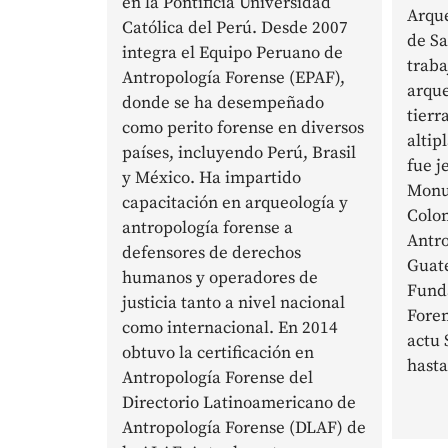
en la Pontificia Universidad
Arque
Católica del Perú. Desde 2007
de Sa
integra el Equipo Peruano de
traba
Antropología Forense (EPAF),
arque
donde se ha desempeñado
tierr
como perito forense en diversos
altip
países, incluyendo Perú, Brasil
fue j
y México. Ha impartido
Monu
capacitación en arqueología y
Colon
antropología forense a
Antro
defensores de derechos
Guate
humanos y operadores de
Fund
justicia tanto a nivel nacional
Fore
como internacional. En 2014
actu 
obtuvo la certificación en
hasta
Antropología Forense del
Directorio Latinoamericano de
Antropología Forense (DLAF) de