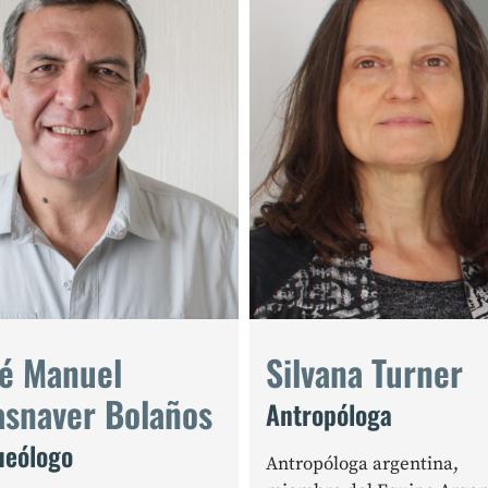
sé Manuel
Silvana Turner
asnaver Bolaños
Antropóloga
ueólogo
Antropóloga argentina,