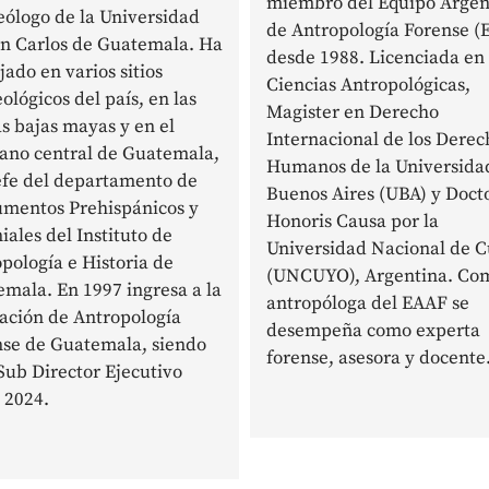
miembro del Equipo Argen
ólogo de la Universidad
de Antropología Forense (
n Carlos de Guatemala. Ha
desde 1988. Licenciada en
jado en varios sitios
Ciencias Antropológicas,
ológicos del país, en las
Magister en Derecho
as bajas mayas y en el
Internacional de los Derec
lano central de Guatemala,
Humanos de la Universida
efe del departamento de
Buenos Aires (UBA) y Doct
mentos Prehispánicos y
Honoris Causa por la
iales del Instituto de
Universidad Nacional de 
pología e Historia de
(UNCUYO), Argentina. Co
mala. En 1997 ingresa a la
antropóloga del EAAF se
ación de Antropología
desempeña como experta
nse de Guatemala, siendo
forense, asesora y docente
Sub Director Ejecutivo
 2024.