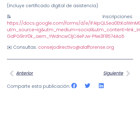
(Incluye certificado digital de asistencia)
📝 Inscripciones:
https://docs.google.com/forms/d/e/1FAIpQLSea0EtKa1
utm_source=ig&utm_medium=social&utm_content=link_i
GdPG9nY0k_aem_YWdncwCljC4ePJw-PNe3F8574Ao5
✉️ Consultas:
consejodirectivo@alafforense.org
Anterior
Siguiente
Comparte esta publicación: